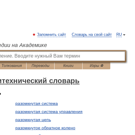
Запомнить сайт
Словарь на свой сайт
RU
едии на Академике
Толкования
Переводы
Книги
Игры ⚽
итехнический словарь
ь
разомкнутая система
разомкнутая система управления
разомкнутая цепь
разомкнутое обратное колено