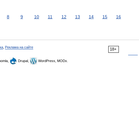
8
9
10
11
12
13
14
15
16
ка
,
Реклама на сайте
18+
omla,
Drupal,
WordPress, MODx.