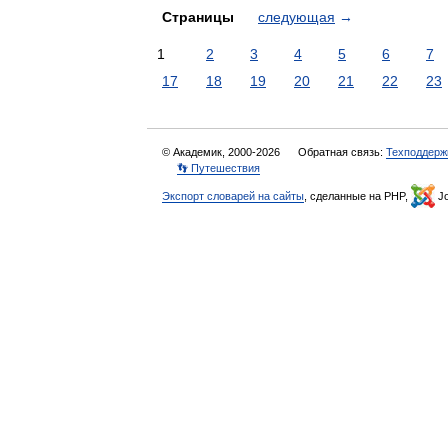
Страницы
следующая
→
1
2
3
4
5
6
7
17
18
19
20
21
22
23
© Академик, 2000-2026
Обратная связь:
Техподдерж
👣 Путешествия
Экспорт словарей на сайты
, сделанные на PHP,
Jo