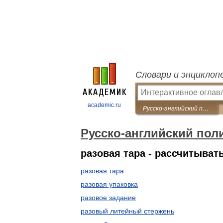
Словари и энциклоп
academic.ru
Русско-английский политехнический словарь
Русско-английский пол
разовая тара - рассчитыват
разовая тара
разовая упаковка
разовое задание
разовый литейный стержень